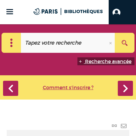
Recherche avancée
Comment s'inscrire ?
Lien p
Envo