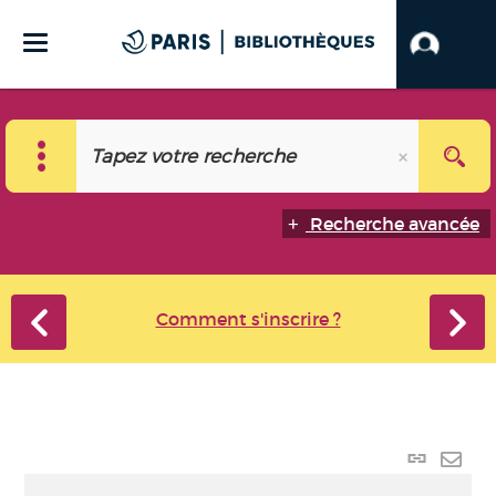
Recherche avancée
Comment s'inscrire ?
Lien p
Envo