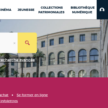
COLLECTIONS
BIBLIOTHÈQUE
CINÉMA
JEUNESSE
PATRIMONIALES
NUMÉRIQUE
Recherche avancée
achat
Se former en ligne
infolettres