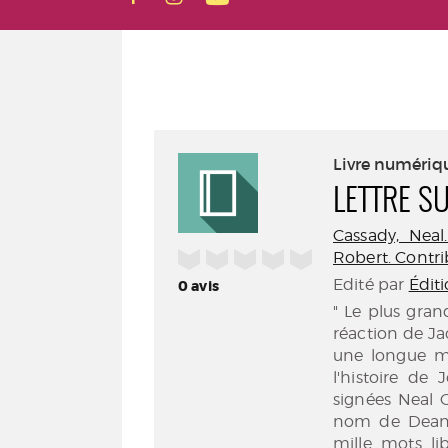
Livre numériq
LETTRE S
Cassady, Neal
/5
Robert. Contri
Edité par
Édit
0
avis
" Le plus gran
réaction de Ja
une longue mis
l'histoire de
signées Neal Ca
nom de Dean M
mille mots l