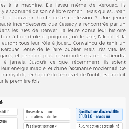
ales à la machine. De l'aveu même de Kerouac, ils
 style spontané de son célèbre roman... Mais qui est Joan
nt le souvenir hante cette confession ? Une jeune
auté incandescente que Cassady a rencontrée par un
 dans les rues de Denver. La lettre conte leur histoire
tour à tour drôle et poignant, où le sexe, l'alcool et la
auront tous leur rôle à jouer... Convaincu de tenir un
Kerouac tente de le faire publier. Mais très vite, les
 égarés, et pendant plus de soixante ans, on les tiendra
s à jamais. Jusqu'à ce que, récemment, ils soient
 leur énergie intacte, et d'une fascinante modernité. Ce
 incroyable, réchappé du temps et de l'oubli, est traduit
r la première fois.
té
ibilité
Brèves descriptions
Spécifications d’accessibilité
alternatives textuelles
EPUB 1.0 – niveau AA
cture
Pas d’avertissement «
Aucune option d’accessibilité