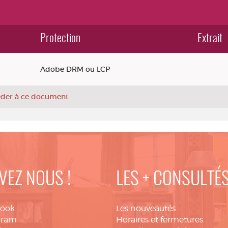
Protection
Extrait
Adobe DRM ou LCP
céder à ce document.
VEZ NOUS !
LES + CONSULTÉ
book
Les nouveautés
gram
Horaires et fermetures