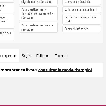
clignotement » nécessaire
du système désactivée
elle
t
Pas d’avertissement «
Balisage de la langue fourni
simulation de mouvement »
pages
Certification de conformité
nécessaire
cument
(URL)
Pas d’avertissement sonore
Compatibilité testée
nécessaire
 table des
d'emprunt
Sujet
Edition
Format
prunter ce livre ?
consulter le mode d'emploi