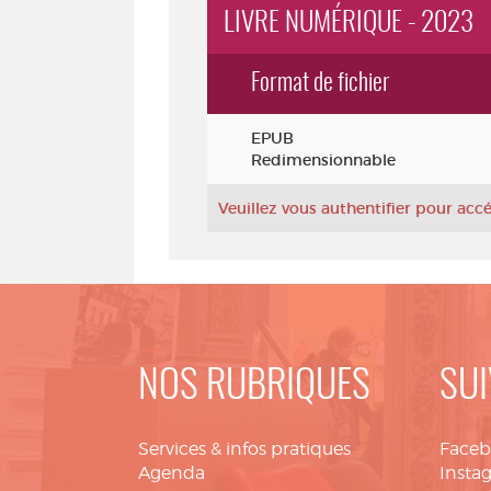
LIVRE NUMÉRIQUE - 2023
Format de fichier
Exemplaires
EPUB
Redimensionnable
Veuillez vous authentifier pour ac
NOS RUBRIQUES
SUI
Services & infos pratiques
Face
Agenda
Insta