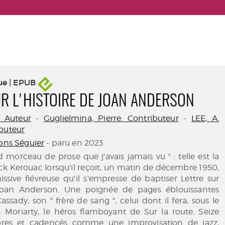
ue | EPUB
UR L'HISTOIRE DE JOAN ANDERSON
. Auteur
-
Guglielmina, Pierre. Contributeur
-
LEE, A.
buteur
ions Séguier
- paru en 2023
d morceau de prose que j'avais jamais vu " : telle est la
ck Kerouac lorsqu'il reçoit, un matin de décembre 1950,
sive fiévreuse qu'il s'empresse de baptiser Lettre sur
 Joan Anderson. Une poignée de pages éblouissantes
ssady, son " frère de sang ", celui dont il fera, sous le
oriarty, le héros flamboyant de Sur la route. Seize
ibres et cadencés comme une improvisation de jazz,