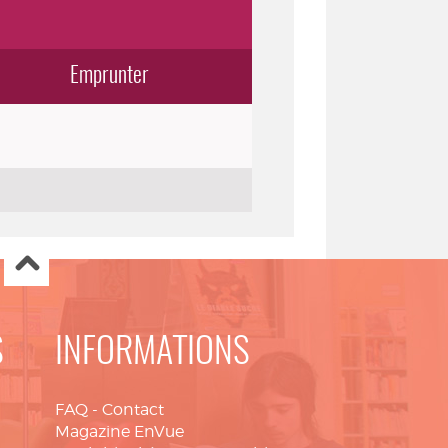
Emprunter
S
INFORMATIONS
FAQ
-
Contact
Magazine EnVue