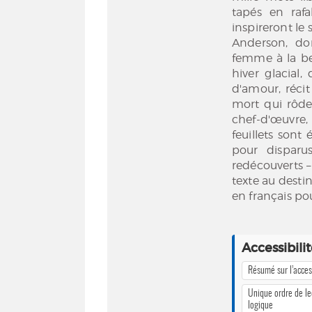
tapés en raf
inspireront le
Anderson, do
femme à la be
hiver glacial,
d'amour, récit 
mort qui rôde 
chef-d'œuvre, 
feuillets sont
pour disparu
redécouverts –
texte au destin
en français pou
Accessibili
Résumé sur l’access
Unique ordre de le
logique