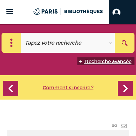
Recherche avancée
Comment s'inscrire ?
Lien p
Envo