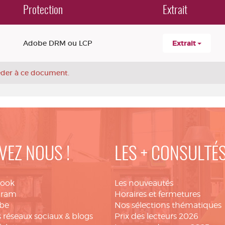
Protection
Extrait
Adobe DRM ou LCP
Extrait
céder à ce document.
VEZ NOUS !
LES + CONSULTÉ
book
Les nouveautés
gram
Horaires et fermetures
be
Nos sélections thématiques
 réseaux sociaux & blogs
Prix des lecteurs 2026