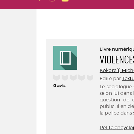
Livre numériq
VIOLENCE
Kokoreff, Michel
/5
Edité par
Textu
0
avis
Le sociologue 
selon lui dans
question de c
public, il en d
la police dans
Petite encyclo