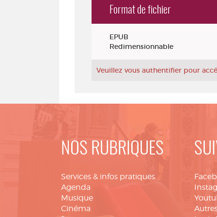
Format de fichier
Exemplaires
EPUB
Redimensionnable
Veuillez vous authentifier pour ac
NOS RUBRIQUES
SUI
Services & infos pratiques
Face
Agenda
Insta
Musique
Youtu
Cinéma
Autres