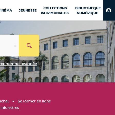
COLLECTIONS
BIBLIOTHÈQUE
CINÉMA
JEUNESSE
PATRIMONIALES
NUMÉRIQUE
Recherche avancée
achat
Se former en ligne
infolettres