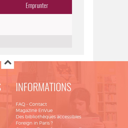
Emprunter
S
INFORMATIONS
FAQ
-
Contact
Magazine EnVue
Des bibliothèques accessibles
Foreign in Paris ?