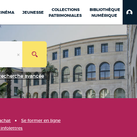
COLLECTIONS
BIBLIOTHÈQUE
CINÉMA
JEUNESSE
PATRIMONIALES
NUMÉRIQUE
Recherche avancée
achat
Se former en ligne
infolettres