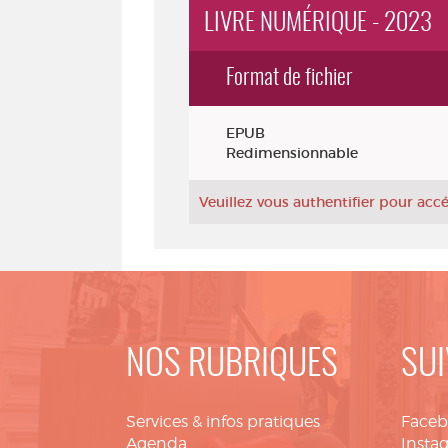
LIVRE NUMÉRIQUE - 2023
Format de fichier
Exemplaires
EPUB
Redimensionnable
Veuillez vous authentifier pour ac
NOS RUBRIQUES
SUI
Services & infos pratiques
Face
Agenda
Insta