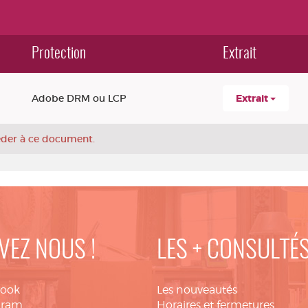
Protection
Extrait
Adobe DRM ou LCP
Extrait
céder à ce document.
VEZ NOUS !
LES + CONSULTÉ
book
Les nouveautés
gram
Horaires et fermetures