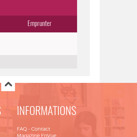
Emprunter
S
INFORMATIONS
FAQ
-
Contact
Magazine EnVue