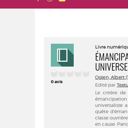
Livre numériq
ÉMANCIPA
UNIVERSE
/5
Ogien, Albert (1
0
avis
Edité par
Textu
Le critère de
émancipation 
universaliste
quête d'émanc
classe ouvrièr
en cause. Pan