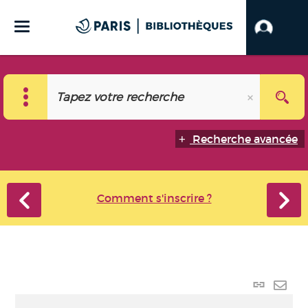
Recherche avancée
Comment s'inscrire ?
Lien
perma
Envo