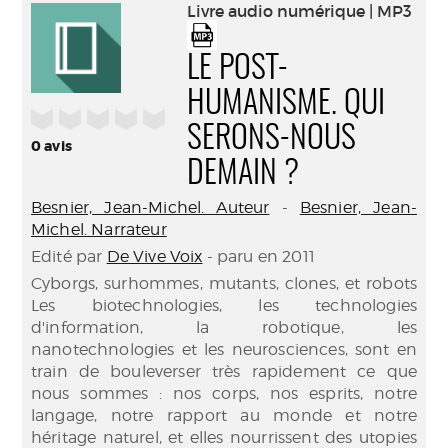
(Nouve
Livre audio numérique | MP3
par
fenêtr
mail
LE POST-
HUMANISME. QUI
/5
SERONS-NOUS
0
avis
DEMAIN ?
Besnier, Jean-Michel. Auteur
-
Besnier, Jean-
Michel. Narrateur
Edité par
De Vive Voix
- paru en 2011
Cyborgs, surhommes, mutants, clones, et robots
Les biotechnologies, les technologies
d'information, la robotique, les
nanotechnologies et les neurosciences, sont en
train de bouleverser très rapidement ce que
nous sommes : nos corps, nos esprits, notre
langage, notre rapport au monde et notre
héritage naturel, et elles nourrissent des utopies