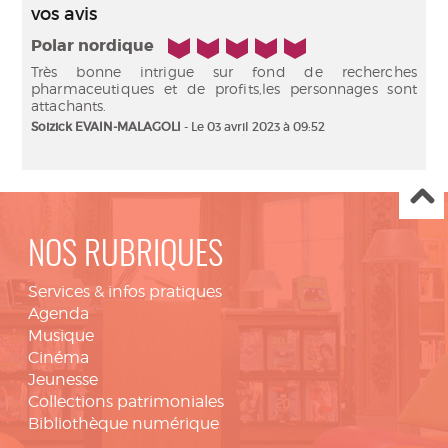
vos avis
5/5
Polar nordique
Très bonne intrigue sur fond de recherches
pharmaceutiques et de profits,les personnages sont
attachants.
Soizick EVAIN-MALAGOLI
- Le 03 avril 2023 à 09:52
NOS RUBRIQUES
Services & infos pratiques
Agenda
Musique
Cinéma
Jeunesse
Collections patrimoniales
Bibliothèque numérique