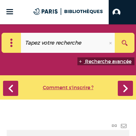
Recherche avancée
Comment s'inscrire ?
Lien p
Envo