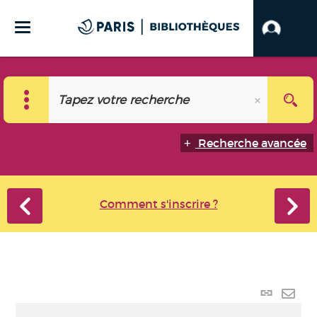
Recherche avancée
Comment s'inscrire ?
Lien p
Envo