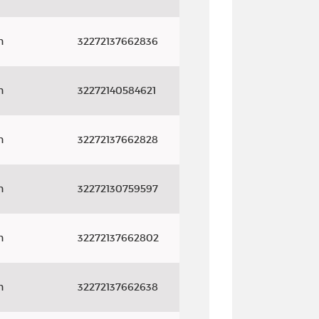
n
32272137662836
n
32272140584621
n
32272137662828
n
32272130759597
n
32272137662802
n
32272137662638