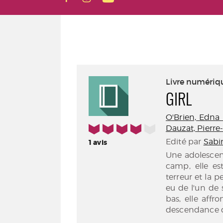
Livre numériq
GIRL
O'Brien, Edna 
4/5
Dauzat, Pierre
Edité par
Sabin
1
avis
Une adolescen
camp, elle est
terreur et la p
eu de l'un de s
bas, elle affr
descendance du