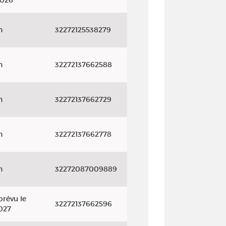
2026
n
32272125538279
n
32272137662588
n
32272137662729
n
32272137662778
n
32272087009889
prévu le
32272137662596
027