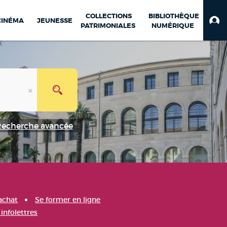
COLLECTIONS
BIBLIOTHÈQUE
CINÉMA
JEUNESSE
PATRIMONIALES
NUMÉRIQUE
Recherche avancée
achat
Se former en ligne
infolettres