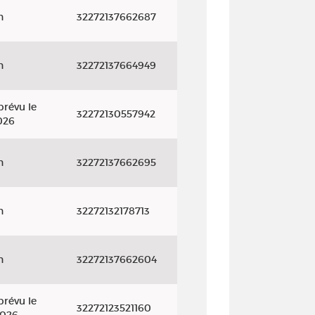
n
32272137662687
n
32272137664949
prévu le
32272130557942
026
n
32272137662695
n
32272132178713
n
32272137662604
prévu le
32272123521160