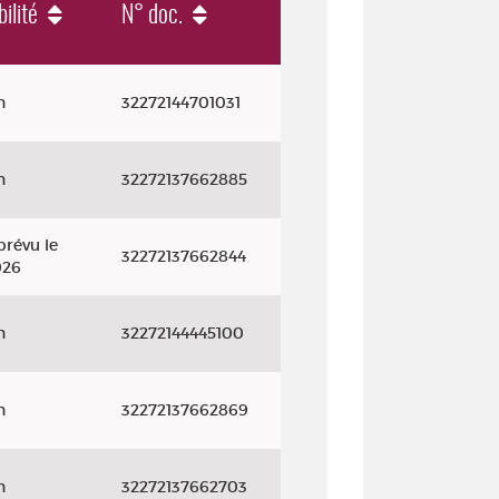
ilité
N° doc.
n
32272144701031
n
32272137662885
prévu le
32272137662844
026
n
32272144445100
n
32272137662869
n
32272137662703