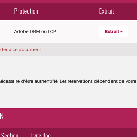
Protection
Extrait
Adobe DRM ou LCP
Extrait
céder à ce document.
nécessaire d'être authentifié. Les réservations dépendent de votre
AN
Section
Type doc.