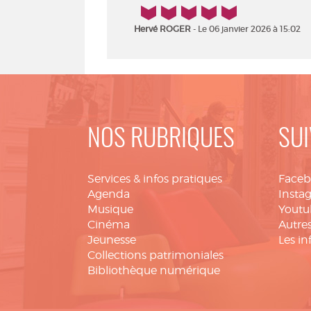
5/5
Hervé ROGER
- Le 06 janvier 2026 à 15:02
NOS RUBRIQUES
SUI
Services & infos pratiques
Face
Agenda
Insta
Musique
Youtu
Cinéma
Autres
Jeunesse
Les in
Collections patrimoniales
Bibliothèque numérique