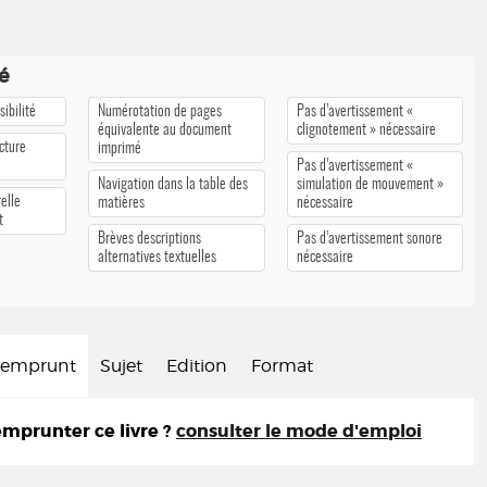
té
ibilité
Numérotation de pages
Pas d’avertissement «
équivalente au document
clignotement » nécessaire
cture
imprimé
Pas d’avertissement «
Navigation dans la table des
simulation de mouvement »
elle
matières
nécessaire
t
Brèves descriptions
Pas d’avertissement sonore
alternatives textuelles
nécessaire
d'emprunt
Sujet
Edition
Format
prunter ce livre ?
consulter le mode d'emploi