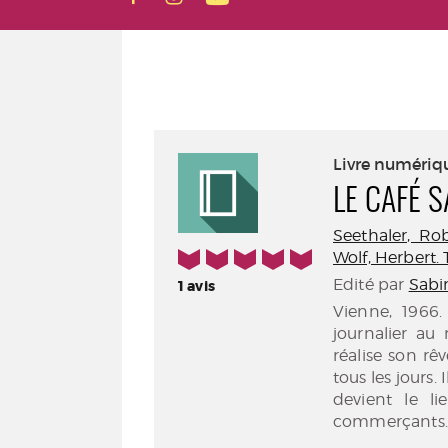
Livre numériq
LE CAFÉ 
Seethaler, Robe
5/5
Wolf, Herbert.
Edité par
Sabin
1
avis
Vienne, 1966
journalier au
réalise son rê
tous les jours.
devient le l
commerçants. 