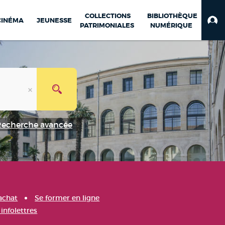
COLLECTIONS
BIBLIOTHÈQUE
CINÉMA
JEUNESSE
PATRIMONIALES
NUMÉRIQUE
Recherche avancée
achat
Se former en ligne
infolettres