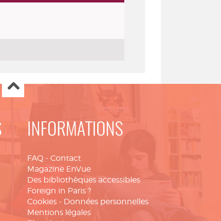
S
INFORMATIONS
FAQ
-
Contact
Magazine EnVue
Des bibliothèques accessibles
Foreign in Paris ?
Cookies
-
Données personnelles
Mentions légales