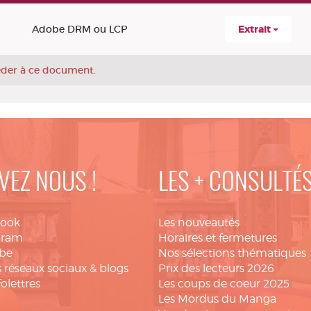
Adobe DRM ou LCP
Extrait
céder à ce document.
VEZ NOUS !
LES + CONSULTÉ
book
Les nouveautés
gram
Horaires et fermetures
be
Nos sélections thématiques
 réseaux sociaux & blogs
Prix des lecteurs 2026
folettres
Les coups de coeur 2025
Les Mordus du Manga