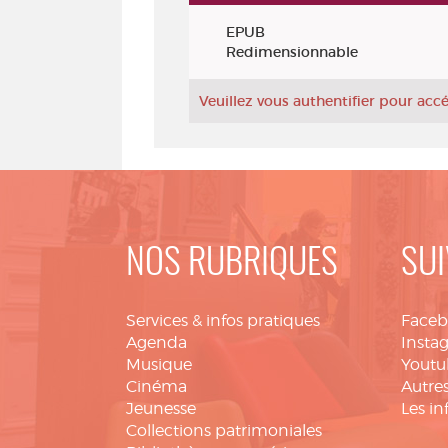
Exemplaires
EPUB
Redimensionnable
Veuillez vous authentifier pour ac
NOS RUBRIQUES
SUI
Services & infos pratiques
Face
Agenda
Insta
Musique
Youtu
Cinéma
Autres
Jeunesse
Les in
Collections patrimoniales