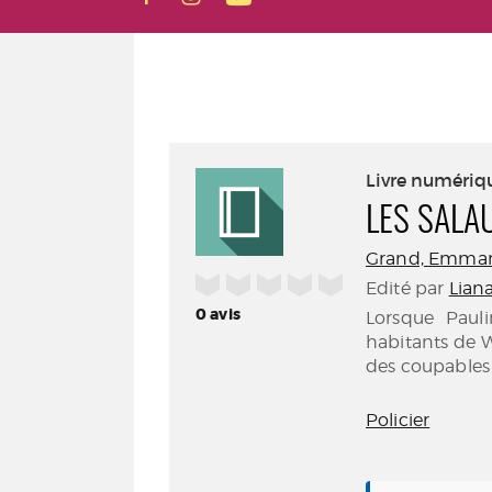
Livre numériq
LES SALA
Grand, Emmanue
/5
Edité par
Liana
0
avis
Lorsque Pauli
habitants de W
des coupables q
Policier