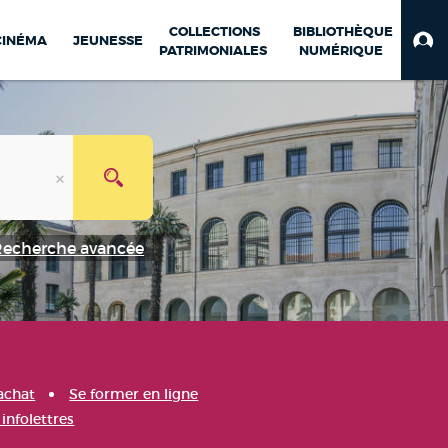
COLLECTIONS
BIBLIOTHÈQUE
CINÉMA
JEUNESSE
PATRIMONIALES
NUMÉRIQUE
Recherche avancée
achat
Se former en ligne
infolettres