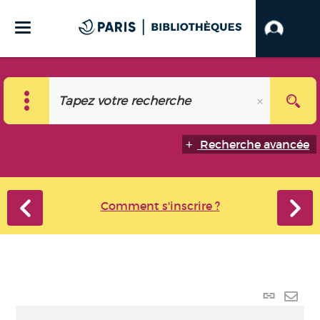
Recherche avancée
Comment s'inscrire ?
Lien p
Envo