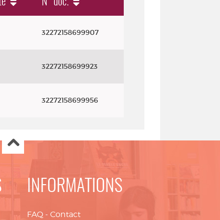
té
N° doc.
32272158699907
32272158699923
32272158699956
S
INFORMATIONS
FAQ
-
Contact