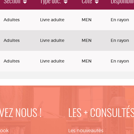
Section
Type doc.
Cote
Disponibili
ilo
Adultes
Livre adulte
MEN
En rayon
Adultes
Livre adulte
MEN
En rayon
Adultes
Livre adulte
MEN
En rayon
VEZ NOUS !
LES + CONSULTÉ
book
Les nouveautés