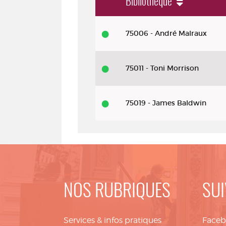
Bibliothèque
Livre - impr. 2022 - Le chant de Sh
75006 - André Malraux
75011 - Toni Morrison
75019 - James Baldwin
NOS RUBRIQUES
SUI
Services & infos pratiques
Face