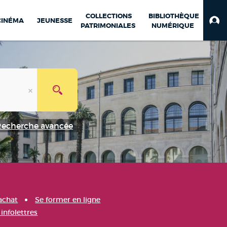
COLLECTIONS
BIBLIOTHÈQUE
CINÉMA
JEUNESSE
PATRIMONIALES
NUMÉRIQUE
Recherche avancée
achat
Se former en ligne
infolettres