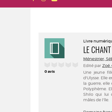
Livre numériq
LE CHANT
Ménestrier, Séb
/5
Edité par
Zoé.
0
avis
Une jeune fil
d'Ulysse. Elle 
la guerre, elle
Polyphème. Ell
Shilo qui lui
mâles de l'île.