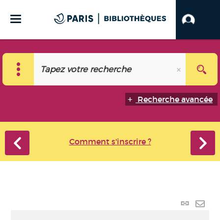
Recherche avancée
Comment s'inscrire ?
Lien p
Envo