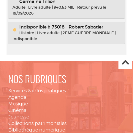
Germaine Tillion
Adulte
|
Livre adulte
|
940.53 MIL
|
Retour prévu le
19/09/2026
Indisponible
à
75018 - Robert Sabatier
Histoire
|
Livre adulte
|
2EME GUERRE MONDIALE
|
Indisponible
NOS RUBRIQUES
Services & infos pratiques
Agenda
Musique
Cinéma
Jeunesse
Collections patrimoniales
Bibliothèque numérique