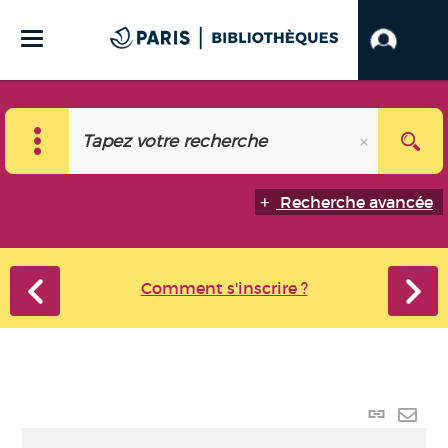
Recherche avancée
Comment s'inscrire ?
Lien p
Envo