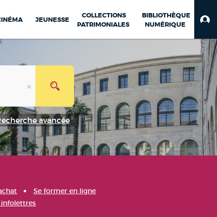
COLLECTIONS
BIBLIOTHÈQUE
CINÉMA
JEUNESSE
PATRIMONIALES
NUMÉRIQUE
Recherche avancée
achat
Se former en ligne
infolettres