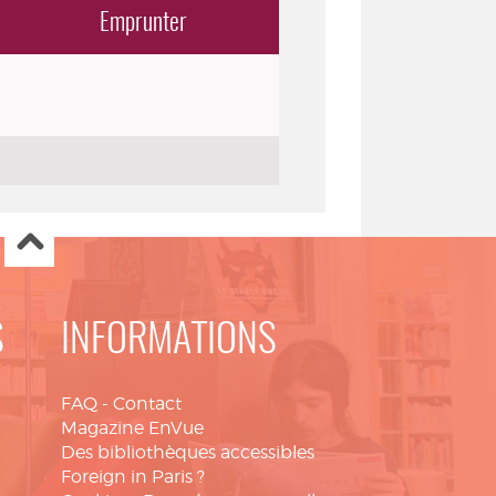
Emprunter
S
INFORMATIONS
FAQ
-
Contact
Magazine EnVue
Des bibliothèques accessibles
Foreign in Paris ?