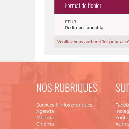
Format de fichier
Exemplaires
EPUB
Redimensionnable
Veuillez vous authentifier pour ac
NOS RUBRIQUES
SUI
Services & infos pratiques
Face
Agenda
Insta
Musique
Youtu
Cinéma
Autres