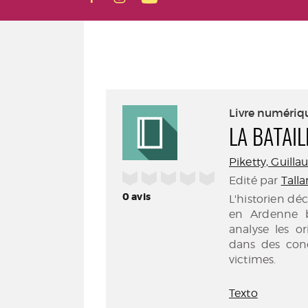
Livre numériq
LA BATAI
Piketty, Guillau
/5
Edité par
Talla
0
avis
L'historien dé
en Ardenne 
analyse les or
dans des cond
victimes.
Texto