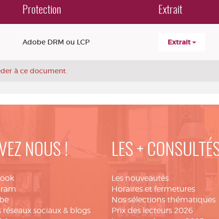
Protection
Extrait
Adobe DRM ou LCP
Extrait
céder à ce document.
VEZ NOUS !
LES + CONSULTÉ
book
Les nouveautés
gram
Horaires et fermetures
be
Nos sélections thématiques
 réseaux sociaux & blogs
Prix des lecteurs 2026