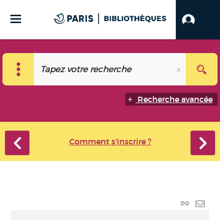
Recherche avancée
Comment s'inscrire ?
Lien p
Envo