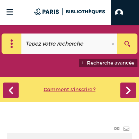
Recherche avancée
Comment s'inscrire ?
Lien p
Envo