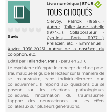
Livre numérique | EPUB
TOUS CHOQUÉS
Clervoy, Patrick (1958-....).
Auteur
-
Tollet, Anne-Isabelle
/5
(1974-....). Collaborateur
-
0
avis
Cyrulnik, Boris (1937-....).
Préfacier, etc.
-
Emmanuelli,
Xavier (1938-2025). Auteur de la postface, du
colophon, etc.
Edité par
Tallandier. Paris
- paru en 2016
Le psychiatre décrypte le concept de choc post-
traumatique et guide le lecteur sur la manière de
se reconstruire, tant individuellement que
collectivement. Il répond aux questions qui se
posent sur les réactions pathologiques
collectives, l'incarnation du traumatisme,
l'apport des neurosciences ou les effets
collatéraux sur plusieurs générations.