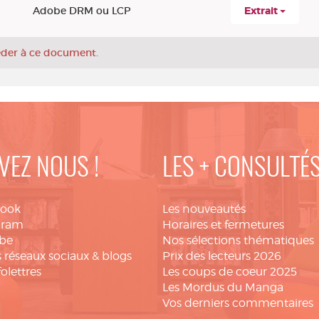
Adobe DRM ou LCP
Extrait
céder à ce document.
VEZ NOUS !
LES + CONSULTÉ
book
Les nouveautés
gram
Horaires et fermetures
be
Nos sélections thématiques
 réseaux sociaux & blogs
Prix des lecteurs 2026
folettres
Les coups de coeur 2025
Les Mordus du Manga
Vos derniers commentaires