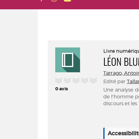
Livre numériq
LÉON BLU
Tarrago, Antoi
/5
Edité par
Talla
0
avis
Une analyse de
de l'homme pol
discours et le
Accessibili