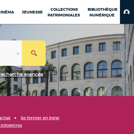
COLLECTIONS
BIBLIOTHÈQUE
CINÉMA
JEUNESSE
PATRIMONIALES
NUMÉRIQUE
Recherche avancée
achat
Se former en ligne
infolettres