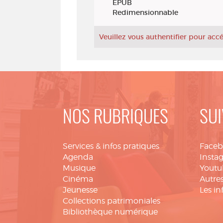
EPUB
Redimensionnable
Veuillez vous authentifier pour ac
NOS RUBRIQUES
SUI
Services & infos pratiques
Face
Agenda
Insta
Musique
Youtu
Cinéma
Autres
Jeunesse
Les in
Collections patrimoniales
Bibliothèque numérique