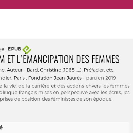
ue | EPUB
M ET L'ÉMANCIPATION DES FEMMES
ne. Auteur
-
Bard, Christine (1965-....). Préfacier, etc.
ndier. Paris
;
Fondation Jean-Jaurès
- paru en 2019
 la vie, de la carrière et des actions envers les femmes
itique français mises en perspective avec les écrits, les
s prises de position des féministes de son époque.
té