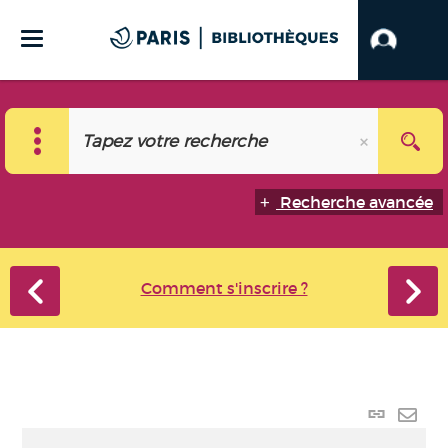
Recherche avancée
Comment s'inscrire ?
Lien p
Envo