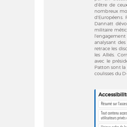
d’être de ceux
nombreux mois
d’Européens. 
Dannatt dévoi
militaire mét
l’engagement p
analysant des
retrace les dis
les Alliés. C
avec le prési
Patton sont la 
coulisses du D
Accessibili
Résumé sur l’access
Tout contenu acces
utilisateurs privés