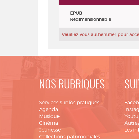
Exemplaires
EPUB
Redimensionnable
Veuillez vous authentifier pour ac
NOS RUBRIQUES
SUI
Services & infos pratiques
Face
Agenda
Insta
Musique
Youtu
Cinéma
Autres
Jeunesse
Les in
Collections patrimoniales