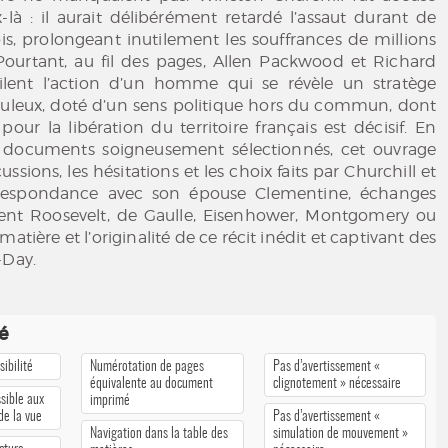
-là : il aurait délibérément retardé l’assaut durant de
, prolongeant inutilement les souffrances de millions
Pourtant, au fil des pages, Allen Packwood et Richard
lent l’action d’un homme qui se révèle un stratège
iculeux, doté d’un sens politique hors du commun, dont
our la libération du territoire français est décisif. En
 documents soigneusement sélectionnés, cet ouvrage
cussions, les hésitations et les choix faits par Churchill et
orrespondance avec son épouse Clementine, échanges
dent Roosevelt, de Gaulle, Eisenhower, Montgomery ou
matière et l’originalité de ce récit inédit et captivant des
-Day.
té
ibilité
Numérotation de pages
Pas d’avertissement «
équivalente au document
clignotement » nécessaire
sible aux
imprimé
 de la vue
Pas d’avertissement «
Navigation dans la table des
simulation de mouvement »