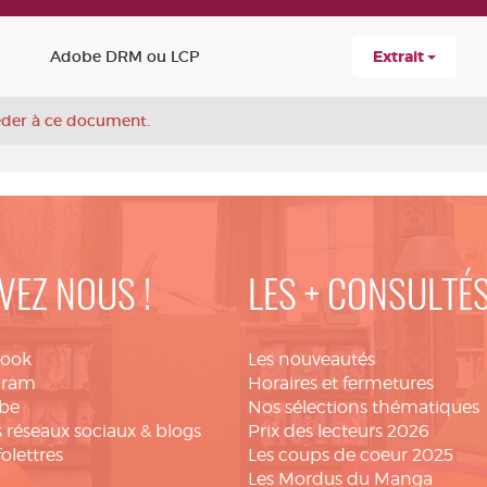
Adobe DRM ou LCP
Extrait
céder à ce document.
VEZ NOUS !
LES + CONSULTÉ
book
Les nouveautés
gram
Horaires et fermetures
be
Nos sélections thématiques
 réseaux sociaux & blogs
Prix des lecteurs 2026
folettres
Les coups de coeur 2025
Les Mordus du Manga