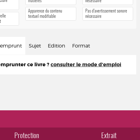
cture
matières
nécessaire
Apparence du contenu
Pas d’avertissement sonore
elle
textuel modifiable
nécessaire
t
d'emprunt
Sujet
Edition
Format
prunter ce livre ?
consulter le mode d'emploi
Protection
Extrait