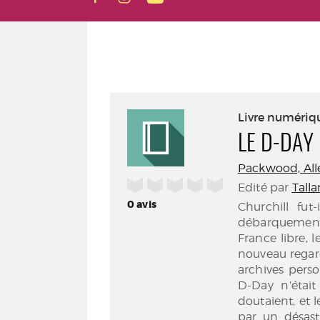
Livre numériq
LE D-DAY
Packwood, All
/5
Edité par
Talla
0
avis
Churchill fut
débarquement 
France libre, l
nouveau regard
archives pers
D-Day n’étai
doutaient, et l
par un désast