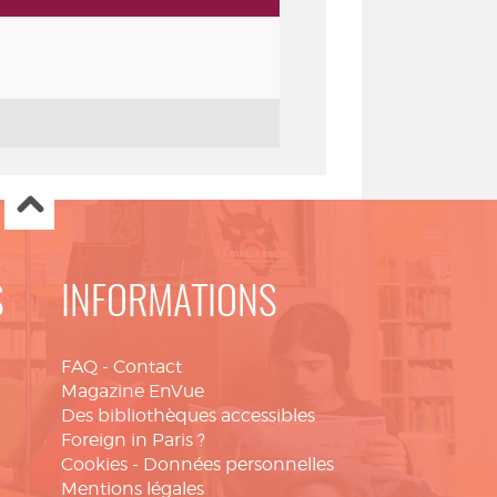
S
INFORMATIONS
FAQ
-
Contact
Magazine EnVue
Des bibliothèques accessibles
Foreign in Paris ?
Cookies
-
Données personnelles
Mentions légales