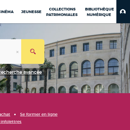
COLLECTIONS
BIBLIOTHÈQUE
CINÉMA
JEUNESSE
PATRIMONIALES
NUMÉRIQUE
Recherche avancée
achat
Se former en ligne
infolettres