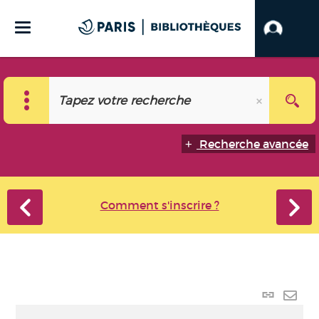
Recherche avancée
Comment s'inscrire ?
Lien p
Envo