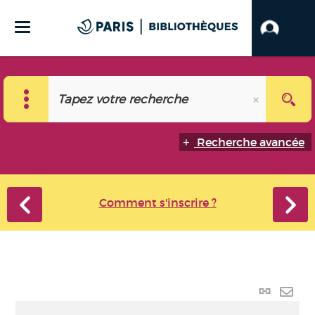
Recherche avancée
Comment s'inscrire ?
Lien p
Envo