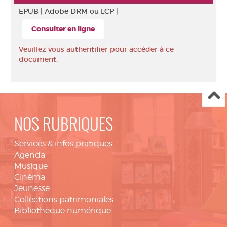
EPUB |
Adobe DRM ou LCP |
Consulter en ligne
Veuillez vous authentifier pour accéder à ce
document.
NOS RUBRIQUES
Services & infos pratiques
Agenda
Musique
Cinéma
Jeunesse
Collections patrimoniales
Bibliothèque numérique