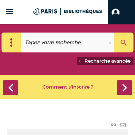
Recherche avancée
Comment s'inscrire ?
Lien p
Envo