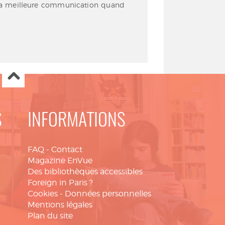
ef la meilleure communication quand
S
INFORMATIONS
FAQ
-
Contact
Magazine EnVue
Des bibliothèques accessibles
Foreign in Paris ?
Cookies
-
Données personnelles
Mentions légales
Plan du site