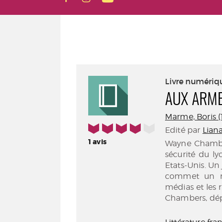
Livre numériq
AUX ARM
Marme, Boris (1
4/5
Edité par
Liana
1
avis
Wayne Chambers
sécurité du ly
Etats-Unis. Un
commet un ma
médias et les r
Chambers, dépa