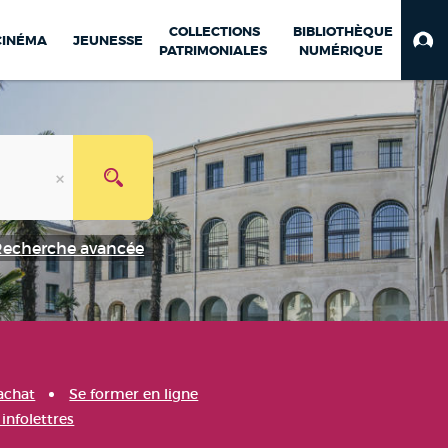
COLLECTIONS
BIBLIOTHÈQUE
CINÉMA
JEUNESSE
PATRIMONIALES
NUMÉRIQUE
Recherche avancée
achat
Se former en ligne
infolettres