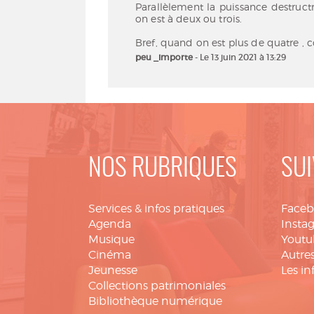
Parallèlement la puissance destruct
on est à deux ou trois.
peu _importe
- Le 13 juin 2021 à 13:29
NOS RUBRIQUES
SUI
Services & infos pratiques
Face
Agenda
Insta
Musique
Youtu
Cinéma
Autres
Jeunesse
Les in
Collections patrimoniales
Bibliothèque numérique