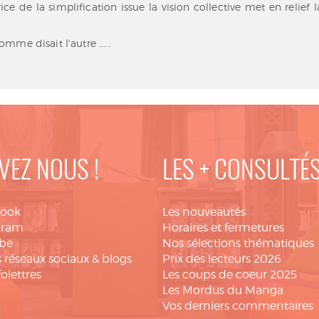
rice de la simplification issue la vision collective met en reli
VEZ NOUS !
LES + CONSULTÉ
book
Les nouveautés
gram
Horaires et fermetures
be
Nos sélections thématiques
 réseaux sociaux & blogs
Prix des lecteurs 2026
folettres
Les coups de coeur 2025
Les Mordus du Manga
Vos derniers commentaires