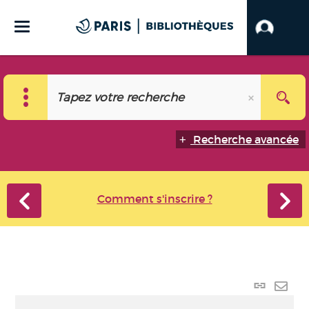
Recherche avancée
Comment s'inscrire ?
Lien p
Envo