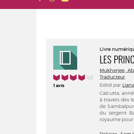
Livre numériq
LES PRIN
Mukherjee, Abir
4/5
Traducteur
Edité par
Liana
1
avis
Calcutta, anné
à travers des 
de Sambalpur,
du sergent B
royaume pour t