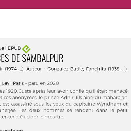
ue | EPUB
CES DE SAMBALPUR
 (1974-....). Auteur
-
Gonzalez-Batlle, Fanchita (1938-....).
 Levi. Paris
- paru en 2020
es 1920. Juste après leur avoir confié qu'il était menacé
lettres anonymes, le prince Adhir, fils aîné du maharajah
 est assassiné sous les yeux du capitaine Wyndham et
anerjee. Les deux hommes se rendent dans le petit
enter d'élucider le meurtre.