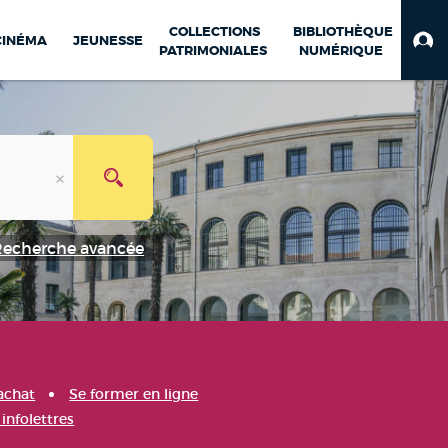
COLLECTIONS
BIBLIOTHÈQUE
CINÉMA
JEUNESSE
PATRIMONIALES
NUMÉRIQUE
Recherche avancée
achat
Se former en ligne
infolettres