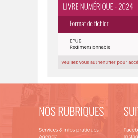
LIVRE NUMÉRIQUE - 2024
Format de fichier
Exemplaires
EPUB
Redimensionnable
Veuillez vous authentifier pour ac
NOS RUBRIQUES
SUI
Services & infos pratiques
Face
Agenda
Insta