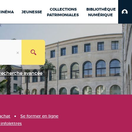
COLLECTIONS
BIBLIOTHÈQUE
CINÉMA
JEUNESSE
PATRIMONIALES
NUMÉRIQUE
Recherche avancée
achat
Se former en ligne
infolettres