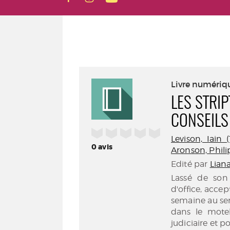
Livre numériq
LES STRI
CONSEILS
/5
Levison, Iain (1
0
avis
Aronson, Philip
Edité par
Liana
Lassé de son
d'office, accep
semaine au serv
dans le motel
judiciaire et p