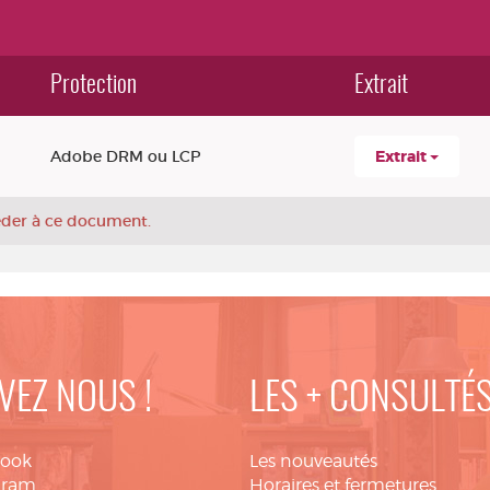
Protection
Extrait
Adobe DRM ou LCP
Extrait
céder à ce document.
VEZ NOUS !
LES + CONSULTÉ
book
Les nouveautés
gram
Horaires et fermetures