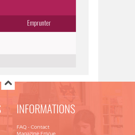
Emprunter
S
INFORMATIONS
FAQ
-
Contact
Magazine EnVue