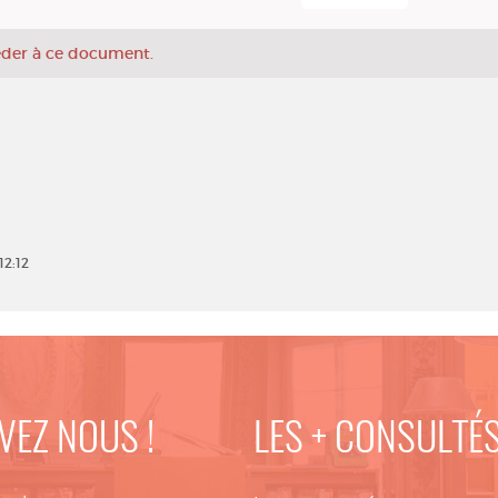
céder à ce document.
12:12
VEZ NOUS !
LES + CONSULTÉ