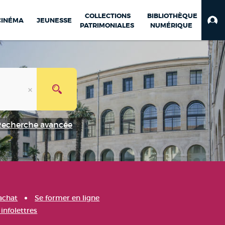
COLLECTIONS
BIBLIOTHÈQUE
CINÉMA
JEUNESSE
PATRIMONIALES
NUMÉRIQUE
Recherche avancée
achat
Se former en ligne
infolettres