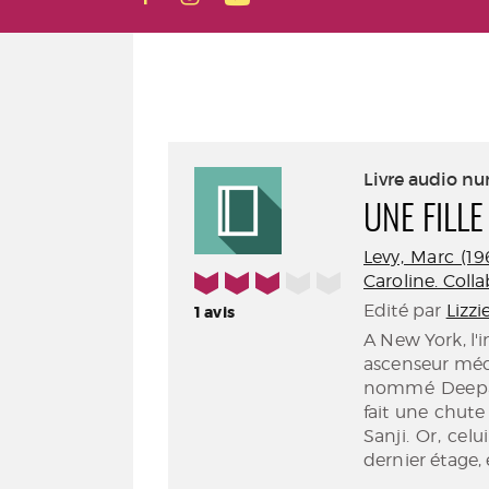
Livre audio n
UNE FILL
Levy, Marc (1961
3/5
Caroline. Coll
Edité par
Lizzi
1
avis
A New York, l'
ascenseur méca
nommé Deepak,
fait une chute
Sanji. Or, cel
dernier étage, 