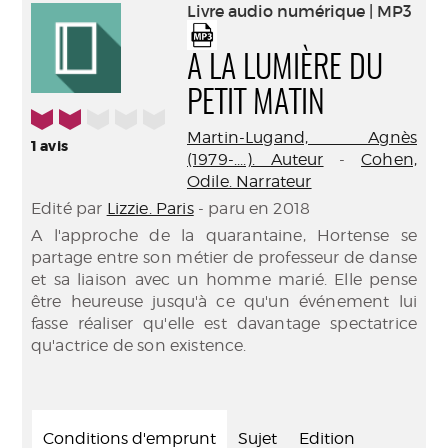
(Nouve
Livre audio numérique | MP3
par
fenêtr
mail
A LA LUMIÈRE DU
PETIT MATIN
2/5
Martin-Lugand, Agnès
1
avis
(1979-....). Auteur
-
Cohen,
Odile. Narrateur
Edité par
Lizzie. Paris
- paru en 2018
A l'approche de la quarantaine, Hortense se
partage entre son métier de professeur de danse
et sa liaison avec un homme marié. Elle pense
être heureuse jusqu'à ce qu'un événement lui
fasse réaliser qu'elle est davantage spectatrice
qu'actrice de son existence.
Conditions d'emprunt
Sujet
Edition