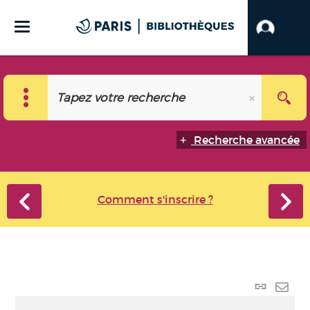
Recherche avancée
Comment s'inscrire ?
Lien
perma
Envo