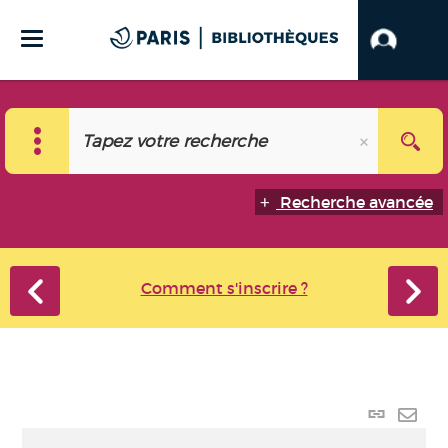
Recherche avancée
Comment s'inscrire ?
Lien
perma
Envo