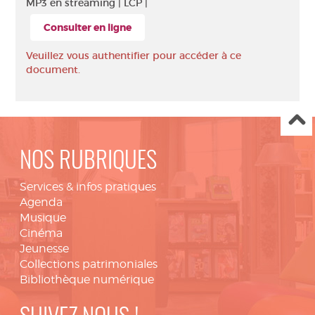
MP3 en streaming |
LCP |
Consulter en ligne
Veuillez vous authentifier pour accéder à ce
document.
NOS RUBRIQUES
Services & infos pratiques
Agenda
Musique
Cinéma
Jeunesse
Collections patrimoniales
Bibliothèque numérique