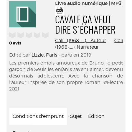
(Nouve
Livre audio numérique | MP3
par
fenêtr
mail
CAVALE ÇA VEUT
DIRE S'ÉCHAPPER
/5
Cali (1968-....). Auteur
-
Cali
0
avis
(1968-....). Narrateur
Edité par
Lizzie. Paris
- paru en 2019
Les premiers émois amoureux de Bruno, le petit
garçon de Seuls les enfants savent aimer, devenu
désormais adolescent. Avec la chanson de
l'auteur inspirée de son propre roman. ©Electre
2021
Conditions d'emprunt
Sujet
Edition