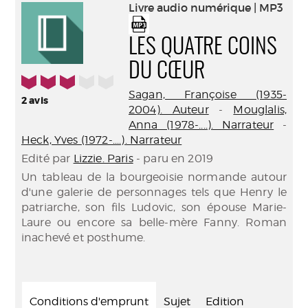
(Nouve
Livre audio numérique | MP3
par
fenêtr
mail
LES QUATRE COINS
DU CŒUR
3/5
Sagan, Françoise (1935-
2
avis
2004). Auteur
-
Mouglalis,
Anna (1978-....). Narrateur
-
Heck, Yves (1972-....). Narrateur
Edité par
Lizzie. Paris
- paru en 2019
Un tableau de la bourgeoisie normande autour
d'une galerie de personnages tels que Henry le
patriarche, son fils Ludovic, son épouse Marie-
Laure ou encore sa belle-mère Fanny. Roman
inachevé et posthume.
Conditions d'emprunt
Sujet
Edition