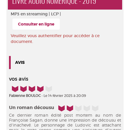
LIVRE AUDIO NUMÉRIQUE - 2019
MP3 en streaming |
LCP |
Consulter en ligne
Veuillez vous authentifier pour accéder à ce
document.
AVIS
vos avis
4/5
Fabienne BOULOC
- Le 14 février 2025 à 20:09
2/5
Un roman décousu
Ce dernier roman édité post mortem au nom de
Françoise Sagan, donne une impression de décousu et
d'inachevé. Le personnage de Ludovic est attachant
mais le reste sonne comme une caricature d'autres