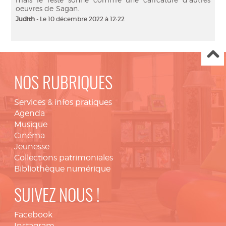
oeuvres de Sagan.
Judith
- Le 10 décembre 2022 à 12:22
NOS RUBRIQUES
Services & infos pratiques
Agenda
Musique
Cinéma
Jeunesse
Collections patrimoniales
Bibliothèque numérique
SUIVEZ NOUS !
Facebook
Instagram