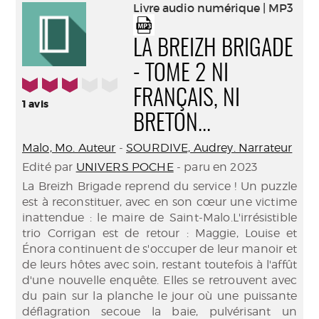
(Nouve
Livre audio numérique | MP3
par
fenêtr
mail
LA BREIZH BRIGADE
- TOME 2 NI
3/5
FRANÇAIS, NI
1
avis
BRETON...
Malo, Mo. Auteur
-
SOURDIVE, Audrey. Narrateur
Edité par
UNIVERS POCHE
- paru en 2023
La Breizh Brigade reprend du service ! Un puzzle
est à reconstituer, avec en son cœur une victime
inattendue : le maire de Saint-Malo.L'irrésistible
trio Corrigan est de retour : Maggie, Louise et
Énora continuent de s'occuper de leur manoir et
de leurs hôtes avec soin, restant toutefois à l'affût
d'une nouvelle enquête. Elles se retrouvent avec
du pain sur la planche le jour où une puissante
déflagration secoue la baie, pulvérisant un