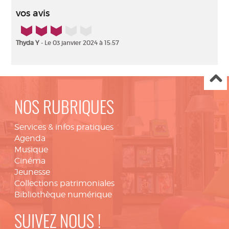
vos avis
3/5
Thyda Y
- Le 03 janvier 2024 à 15:57
NOS RUBRIQUES
Services & infos pratiques
Agenda
Musique
Cinéma
Jeunesse
Collections patrimoniales
Bibliothèque numérique
SUIVEZ NOUS !