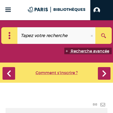
Recherche avancée
Comment s'inscrire ?
Lien
perma
Envo