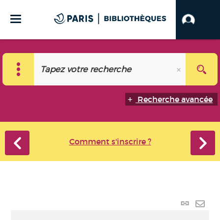
Recherche avancée
Comment s'inscrire ?
Lien
perma
Envo