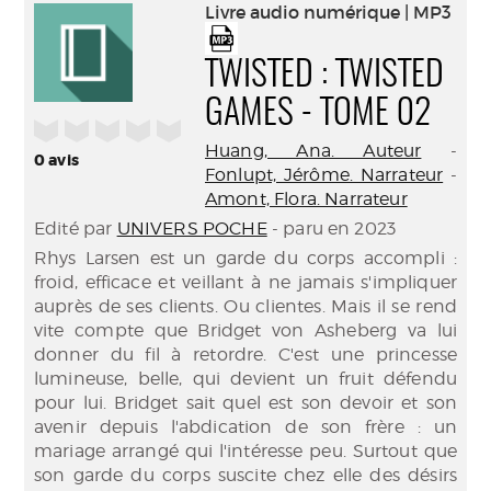
(Nouve
Livre audio numérique | MP3
par
fenêtr
mail
TWISTED : TWISTED
GAMES - TOME 02
/5
Huang, Ana. Auteur
-
0
avis
Fonlupt, Jérôme. Narrateur
-
Amont, Flora. Narrateur
Edité par
UNIVERS POCHE
- paru en 2023
​Rhys Larsen est un garde du corps accompli :
froid, efficace et veillant à ne jamais s'impliquer
auprès de ses clients. Ou clientes. Mais il se rend
vite compte que Bridget von Asheberg va lui
donner du fil à retordre. C'est une princesse
lumineuse, belle, qui devient un fruit défendu
pour lui. Bridget sait quel est son devoir et son
avenir depuis l'abdication de son frère : un
mariage arrangé qui l'intéresse peu. Surtout que
son garde du corps suscite chez elle des désirs