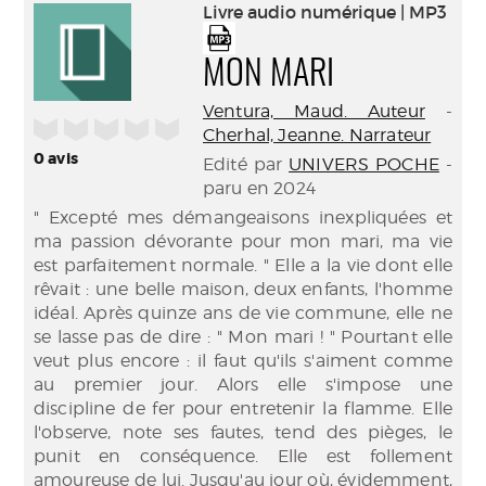
(Nouve
Livre audio numérique | MP3
par
fenêtr
mail
MON MARI
Ventura, Maud. Auteur
-
/5
Cherhal, Jeanne. Narrateur
0
avis
Edité par
UNIVERS POCHE
-
paru en 2024
" Excepté mes démangeaisons inexpliquées et
ma passion dévorante pour mon mari, ma vie
est parfaitement normale. " Elle a la vie dont elle
rêvait : une belle maison, deux enfants, l'homme
idéal. Après quinze ans de vie commune, elle ne
se lasse pas de dire : " Mon mari ! " Pourtant elle
veut plus encore : il faut qu'ils s'aiment comme
au premier jour. Alors elle s'impose une
discipline de fer pour entretenir la flamme. Elle
l'observe, note ses fautes, tend des pièges, le
punit en conséquence. Elle est follement
amoureuse de lui. Jusqu'au jour où, évidemment,