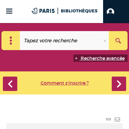
Recherche avancée
Comment s'inscrire ?
Lien
perma
Envo