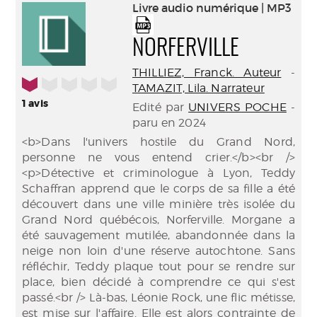
(Nouve
Livre audio numérique | MP3
par
fenêtr
mail
NORFERVILLE
THILLIEZ, Franck. Auteur
-
1/5
TAMAZIT, Lila. Narrateur
1
avis
Edité par
UNIVERS POCHE
-
paru en 2024
<b>Dans l'univers hostile du Grand Nord,
personne ne vous entend crier.</b><br />
<p>Détective et criminologue à Lyon, Teddy
Schaffran apprend que le corps de sa fille a été
découvert dans une ville minière très isolée du
Grand Nord québécois, Norferville. Morgane a
été sauvagement mutilée, abandonnée dans la
neige non loin d'une réserve autochtone. Sans
réfléchir, Teddy plaque tout pour se rendre sur
place, bien décidé à comprendre ce qui s'est
passé.<br /> Là-bas, Léonie Rock, une flic métisse,
est mise sur l'affaire. Elle est alors contrainte de