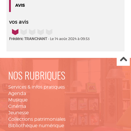
AVIS
vos avis
1/5
Frédéric TRANCHANT
- Le 14 août 2024 à 09:53
NOS RUBRIQUES
Services & infos pratiques
Agenda
Musique
Cinéma
Jeunesse
Collections patrimoniales
Bibliothèque numérique