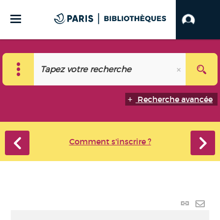
Recherche avancée
Comment s'inscrire ?
Lien
perma
Envo