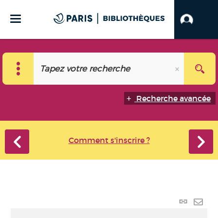
Recherche avancée
Comment s'inscrire ?
Lien
perma
Envo