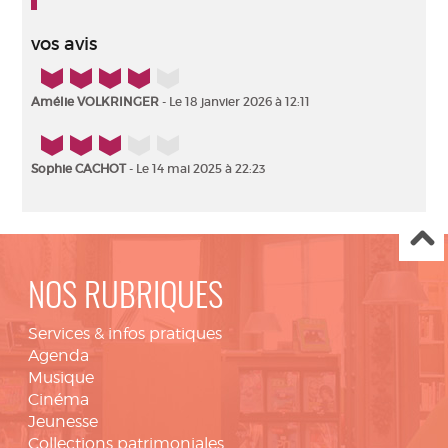
vos avis
4/5
Amélie VOLKRINGER
- Le 18 janvier 2026 à 12:11
3/5
Sophie CACHOT
- Le 14 mai 2025 à 22:23
NOS RUBRIQUES
Services & infos pratiques
Agenda
Musique
Cinéma
Jeunesse
Collections patrimoniales