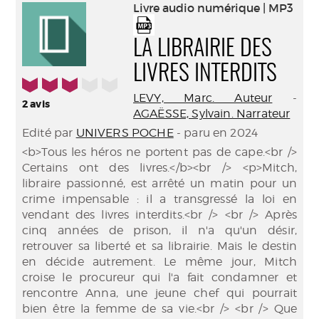
(Nouve
Livre audio numérique | MP3
par
fenêtr
mail
LA LIBRAIRIE DES
LIVRES INTERDITS
3/5
LEVY, Marc. Auteur
-
2
avis
AGAËSSE, Sylvain. Narrateur
Edité par
UNIVERS POCHE
- paru en 2024
<b>Tous les héros ne portent pas de cape.<br />
Certains ont des livres.</b><br /> <p>Mitch,
libraire passionné, est arrêté un matin pour un
crime impensable : il a transgressé la loi en
vendant des livres interdits.<br /> <br /> Après
cinq années de prison, il n'a qu'un désir,
retrouver sa liberté et sa librairie. Mais le destin
en décide autrement. Le même jour, Mitch
croise le procureur qui l'a fait condamner et
rencontre Anna, une jeune chef qui pourrait
bien être la femme de sa vie.<br /> <br /> Que