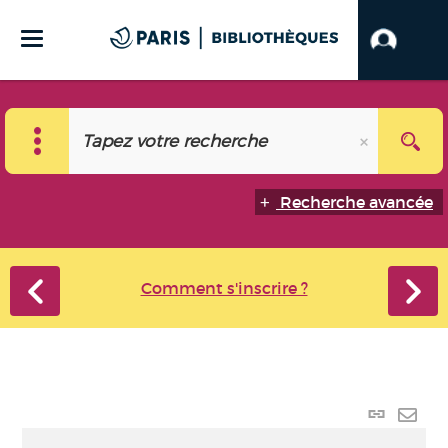
Recherche avancée
Comment s'inscrire ?
Lien
perma
Envo