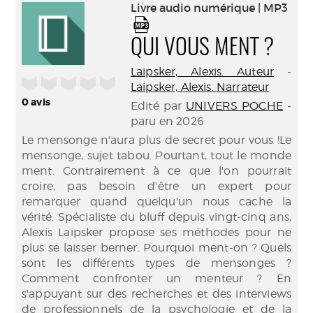
(Nouve
Livre audio numérique | MP3
par
fenêtr
mail
QUI VOUS MENT ?
Laipsker, Alexis. Auteur
-
/5
Laipsker, Alexis. Narrateur
0
avis
Edité par
UNIVERS POCHE
-
paru en 2026
Le mensonge n'aura plus de secret pour vous !Le
mensonge, sujet tabou. Pourtant, tout le monde
ment. Contrairement à ce que l'on pourrait
croire, pas besoin d'être un expert pour
remarquer quand quelqu'un nous cache la
vérité. Spécialiste du bluff depuis vingt-cinq ans,
Alexis Laipsker propose ses méthodes pour ne
plus se laisser berner. Pourquoi ment-on ? Quels
sont les différents types de mensonges ?
Comment confronter un menteur ? En
s'appuyant sur des recherches et des interviews
de professionnels de la psychologie et de la