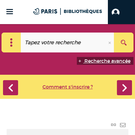
Recherche avancée
Comment s'inscrire ?
Lien p
Envo