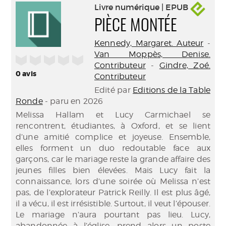
Livre numérique | EPUB
PIÈCE MONTÉE
Kennedy, Margaret. Auteur
-
Van Moppès, Denise.
/5
Contributeur
-
Gindre, Zoé.
0
avis
Contributeur
Edité par
Editions de la Table
Ronde
- paru en 2026
Melissa Hallam et Lucy Carmichael se
rencontrent, étudiantes, à Oxford, et se lient
d’une amitié complice et joyeuse. Ensemble,
elles forment un duo redoutable face aux
garçons, car le mariage reste la grande affaire des
jeunes filles bien élevées. Mais Lucy fait la
connaissance, lors d’une soirée où Melissa n’est
pas, de l’explorateur Patrick Reilly. Il est plus âgé,
il a vécu, il est irrésistible. Surtout, il veut l’épouser.
Le mariage n’aura pourtant pas lieu. Lucy,
abandonnée à l’église, prend alors un poste