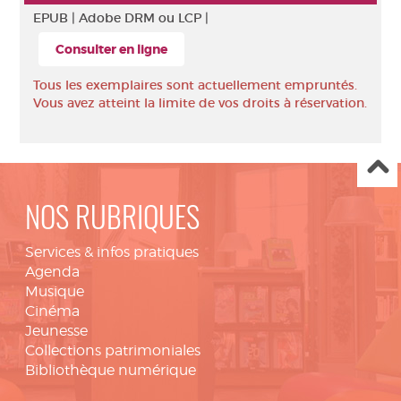
EPUB |
Adobe DRM ou LCP |
Consulter en ligne
Tous les exemplaires sont actuellement empruntés.
Vous avez atteint la limite de vos droits à réservation.
NOS RUBRIQUES
Services & infos pratiques
Agenda
Musique
Cinéma
Jeunesse
Collections patrimoniales
Bibliothèque numérique