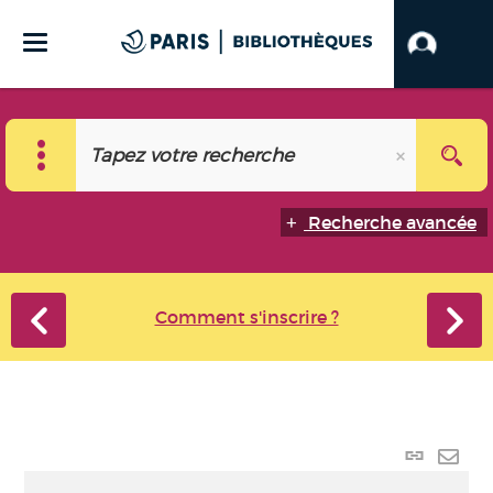
Recherche avancée
Comment s'inscrire ?
Lien p
Envo