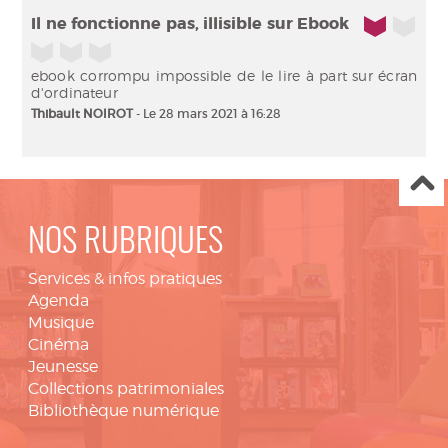
1/5
Il ne fonctionne pas, illisible sur Ebook
ebook corrompu impossible de le lire à part sur écran
d'ordinateur
Thibault NOIROT
- Le 28 mars 2021 à 16:28
NOS RUBRIQUES
Services & infos pratiques
Agenda
Musique
Cinéma
Jeunesse
Collections patrimoniales
Bibliothèque numérique