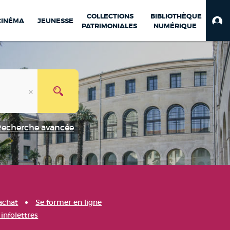
COLLECTIONS
BIBLIOTHÈQUE
CINÉMA
JEUNESSE
PATRIMONIALES
NUMÉRIQUE
Recherche avancée
achat
Se former en ligne
infolettres