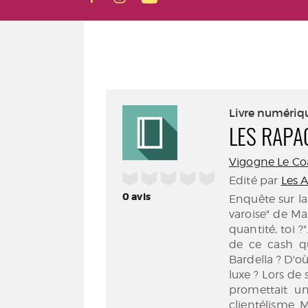
Livre numériq
LES RAPA
Vigogne Le Coa
/5
Edité par
Les 
0
avis
Enquête sur la
varoise" de Ma
quantité, toi ?
de ce cash qu
Bardella ? D'o
luxe ? Lors de
promettait un
clientélisme. M