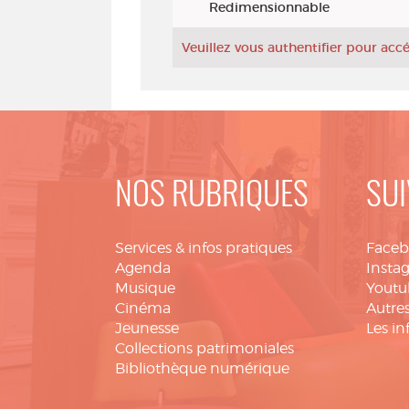
Redimensionnable
Veuillez vous authentifier pour ac
NOS RUBRIQUES
SUI
Services & infos pratiques
Face
Agenda
Insta
Musique
Youtu
Cinéma
Autres
Jeunesse
Les in
Collections patrimoniales
Bibliothèque numérique