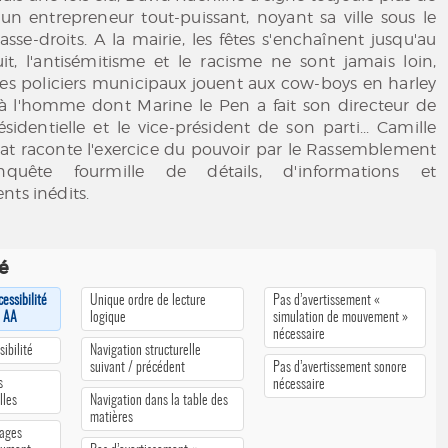
un entrepreneur tout-puissant, noyant sa ville sous le
asse-droits. A la mairie, les fêtes s'enchaînent jusqu'au
it, l'antisémitisme et le racisme ne sont jamais loin,
es policiers municipaux jouent aux cow-boys en harley
là l'homme dont Marine le Pen a fait son directeur de
dentielle et le vice-président de son parti... Camille
at raconte l'exercice du pouvoir par le Rassemblement
enquête fourmille de détails, d'informations et
nts inédits.
té
cessibilité
Unique ordre de lecture
Pas d’avertissement «
u AA
logique
simulation de mouvement »
nécessaire
ibilité
Navigation structurelle
suivant / précédent
Pas d’avertissement sonore
s
nécessaire
lles
Navigation dans la table des
matières
pages