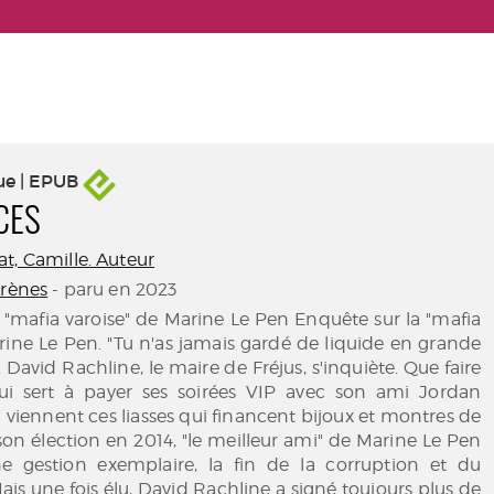
ue | EPUB
CES
t, Camille. Auteur
Arènes
- paru en 2023
 "mafia varoise" de Marine Le Pen Enquête sur la "mafia
rine Le Pen. "Tu n'as jamais gardé de liquide en grande
". David Rachline, le maire de Fréjus, s'inquiète. Que faire
i sert à payer ses soirées VIP avec son ami Jordan
ù viennent ces liasses qui financent bijoux et montres de
 son élection en 2014, "le meilleur ami" de Marine Le Pen
e gestion exemplaire, la fin de la corruption et du
ais une fois élu, David Rachline a signé toujours plus de