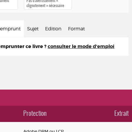
cument
Pas d’avertissement «
clignotement » nécessaire
d'emprunt
Sujet
Edition
Format
prunter ce livre ?
consulter le mode d'emploi
Protection
Extrait
Adobe DRM ou LCP