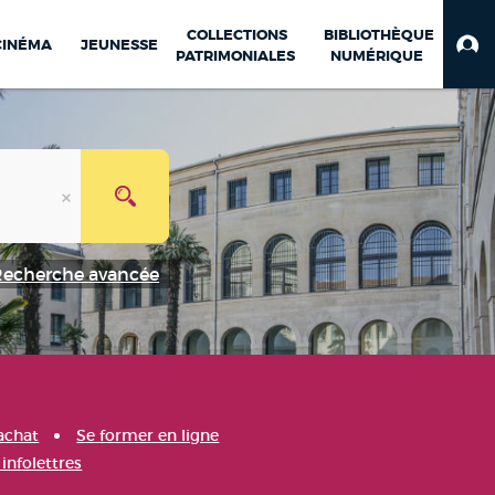
COLLECTIONS
BIBLIOTHÈQUE
CINÉMA
JEUNESSE
PATRIMONIALES
NUMÉRIQUE
Recherche avancée
achat
Se former en ligne
infolettres