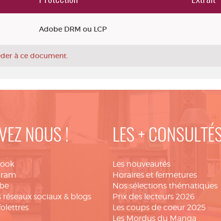
Adobe DRM ou LCP
céder à ce document.
VEZ NOUS !
LES + CONSULTÉ
book
Les nouveautés
gram
Horaires et fermetures
be
Nos sélections thématiques
 réseaux sociaux & blogs
Prix des lecteurs 2026
folettres
Les coups de coeur 2025
Les Mordus du Manga