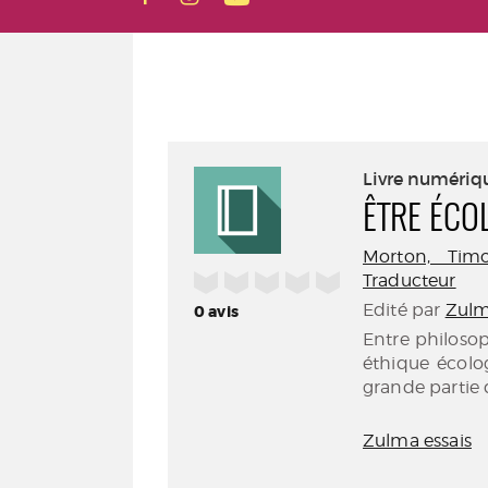
Livre numériq
ÊTRE ÉCO
Morton, Timot
/5
Traducteur
Edité par
Zulm
0
avis
Entre philosop
éthique écolo
grande partie d
Zulma essais