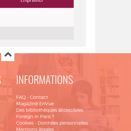
S
INFORMATIONS
FAQ
-
Contact
Magazine EnVue
Des bibliothèques accessibles
Foreign in Paris ?
Cookies
-
Données personnelles
Mentions légales