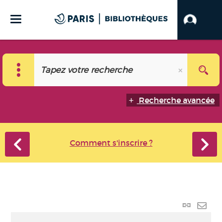
Recherche avancée
Comment s'inscrire ?
Lien p
Envo