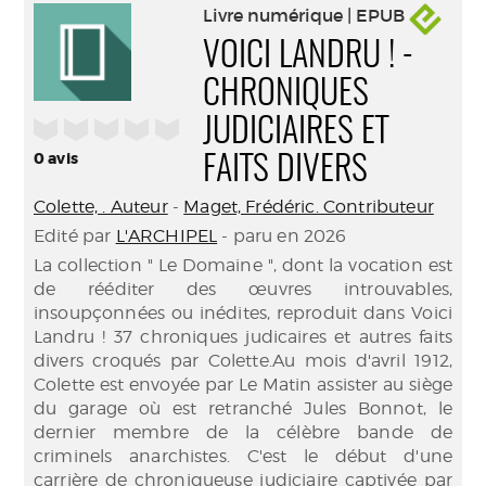
Livre numérique | EPUB
VOICI LANDRU ! -
CHRONIQUES
/5
JUDICIAIRES ET
0
avis
FAITS DIVERS
Colette, . Auteur
-
Maget, Frédéric. Contributeur
Edité par
L'ARCHIPEL
- paru en 2026
La collection " Le Domaine ", dont la vocation est
de rééditer des œuvres introuvables,
insoupçonnées ou inédites, reproduit dans Voici
Landru ! 37 chroniques judicaires et autres faits
divers croqués par Colette.Au mois d'avril 1912,
Colette est envoyée par Le Matin assister au siège
du garage où est retranché Jules Bonnot, le
dernier membre de la célèbre bande de
criminels anarchistes. C'est le début d'une
carrière de chroniqueuse judiciaire captivée par