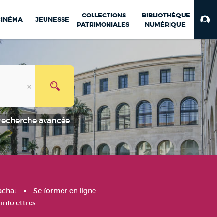
COLLECTIONS
BIBLIOTHÈQUE
CINÉMA
JEUNESSE
PATRIMONIALES
NUMÉRIQUE
Recherche avancée
achat
Se former en ligne
infolettres