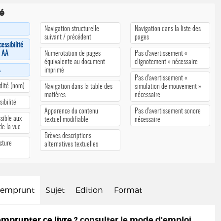
té
Navigation structurelle
Navigation dans la liste des
suivant / précédent
pages
cessibilité
u AA
Numérotation de pages
Pas d’avertissement «
équivalente au document
clignotement » nécessaire
A
imprimé
Pas d’avertissement «
édité (nom)
Navigation dans la table des
simulation de mouvement »
matières
nécessaire
ibilité
Apparence du contenu
Pas d’avertissement sonore
sible aux
textuel modifiable
nécessaire
 de la vue
Brèves descriptions
cture
alternatives textuelles
d'emprunt
Sujet
Edition
Format
prunter ce livre ?
consulter le mode d'emploi