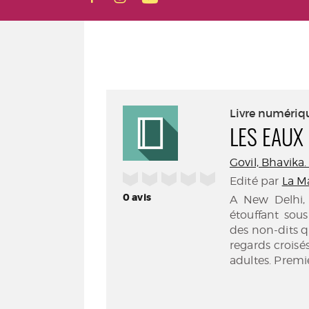
Livre numériq
LES EAUX
Govil, Bhavika.
/5
Edité par
La Ma
0
avis
A New Delhi, 
étouffant sous
des non-dits qu
regards croisé
adultes. Premi