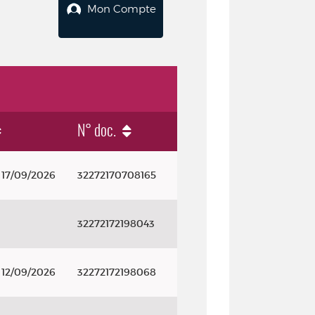
Mon Compte
N° doc.
 17/09/2026
32272170708165
32272172198043
 12/09/2026
32272172198068