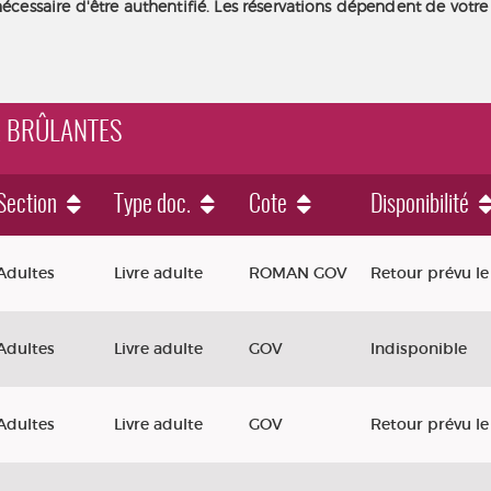
nécessaire d'être authentifié. Les réservations dépendent de votre
UX BRÛLANTES
Section
Type doc.
Cote
Disponibilité
es
Adultes
Livre adulte
ROMAN GOV
Retour prévu le
Adultes
Livre adulte
GOV
Indisponible
Adultes
Livre adulte
GOV
Retour prévu le