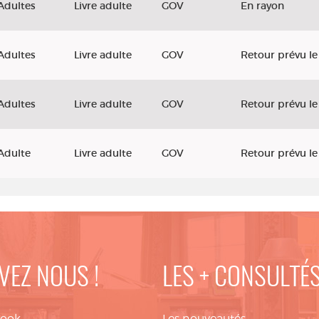
Adultes
Livre adulte
GOV
En rayon
Adultes
Livre adulte
GOV
Retour prévu le
Adultes
Livre adulte
GOV
Retour prévu l
Adulte
Livre adulte
GOV
Retour prévu l
VEZ NOUS !
LES + CONSULTÉ
book
Les nouveautés