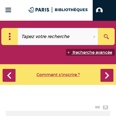
Recherche avancée
Comment s'inscrire ?
Lien p
Envo