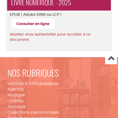
LIVRE NUMÉRIQUE - 2025
EPUB |
Adobe DRM ou LCP |
Consulter en ligne
Veuillez vous authentifier pour accéder à ce
document.
NOS RUBRIQUES
Services & infos pratiques
Agenda
Musique
Cinéma
Jeunesse
Collections patrimoniales