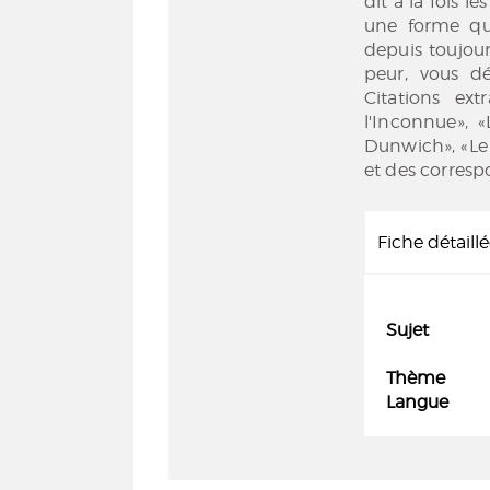
dit à la fois l
une forme qui
depuis toujour
peur, vous d
Citations ex
l'Inconnue», 
Dunwich», «Le 
et des corres
Fiche détaill
Sujet
Thème
Langue