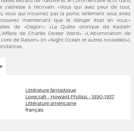
es textes extraits de l'œuvre et le commentaire écrit dans
 s'adresse à l'écrivain: «Vous qui avez peur de tout,
s, vous qui n'ouvriez pas la porte, tellement vous aviez
écouvrez maintenant que le danger était en vous.»
traites de «Dagon», «La Quête onirique de Kadath
«L'Affaire de Charles Dexter Ward», «L'Abomination de
Livre de Raison» (in «Night Ocean et autres nouvelles»),
pondances.
ée
Littérature fantastique
Lovecraft - Howard Phillips - 1890-1937
Littérature américaine
français