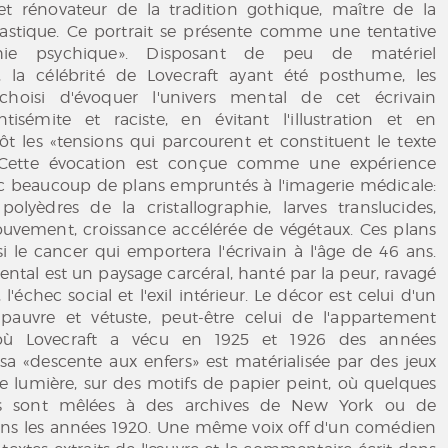
et rénovateur de la tradition gothique, maître de la
ntastique. Ce portrait se présente comme une tentative
hie psychique». Disposant de peu de matériel
 la célébrité de Lovecraft ayant été posthume, les
choisi d'évoquer l'univers mental de cet écrivain
ntisémite et raciste, en évitant l'illustration et en
tôt les «tensions qui parcourent et constituent le texte
». Cette évocation est conçue comme une expérience
ec beaucoup de plans empruntés à l'imagerie médicale:
polyèdres de la cristallographie, larves translucides,
ouvement, croissance accélérée de végétaux. Ces plans
i le cancer qui emportera l'écrivain à l'âge de 46 ans.
ntal est un paysage carcéral, hanté par la peur, ravagé
 l'échec social et l'exil intérieur. Le décor est celui d'un
auvre et vétuste, peut-être celui de l'appartement
où Lovecraft a vécu en 1925 et 1926 des années
sa «descente aux enfers» est matérialisée par des jeux
e lumière, sur des motifs de papier peint, où quelques
s sont mêlées à des archives de New York ou de
ns les années 1920. Une même voix off d'un comédien