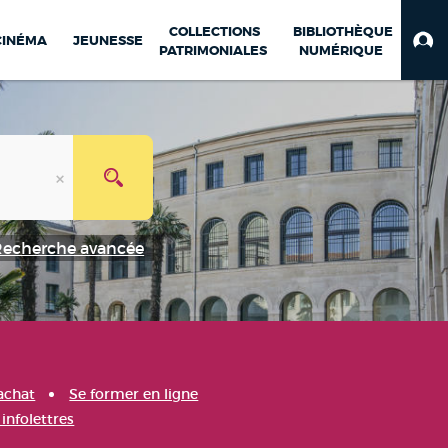
COLLECTIONS
BIBLIOTHÈQUE
CINÉMA
JEUNESSE
PATRIMONIALES
NUMÉRIQUE
Recherche avancée
achat
Se former en ligne
infolettres