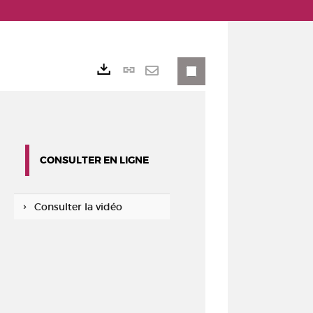
Lien
Exports
permanent
Envoyer
(Nouvelle
par
fenêtre)
mail
CONSULTER EN LIGNE
Consulter la vidéo