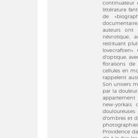
continuateur 
littérature fa
de «biograp
documentaire,
auteurs ont 
névrotique, a
restituant plu
lovecraftien
d'optique, av
floraisons de 
cellules en m
rappelent auss
Son univers me
par la douleur,
appartement p
new-yorkais 
douloureuses: 
d'ombres et d
photographie
Providence da