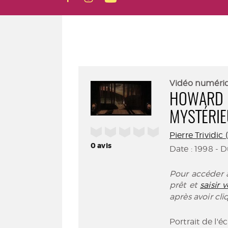
Vidéo numéri
HOWARD P
MYSTÉRIE
/5
Pierre Trividic 
0
avis
Date : 1998 - 
Pour accéder à
prêt et
saisir
après avoir cl
Portrait de l'é