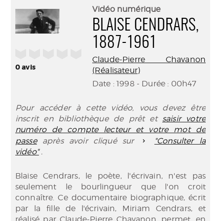
(Nouve
par
Vidéo numérique
fenêtr
mail
BLAISE CENDRARS,
1887-1961
/5
Claude-Pierre Chavanon
0
avis
(Réalisateur)
Date : 1998 - Durée : 00h47
Pour accéder à cette vidéo, vous devez être
inscrit en bibliothèque de prêt et
saisir votre
numéro de compte lecteur et votre mot de
passe
après avoir cliqué sur
"Consulter la
vidéo"
.
Blaise Cendrars, le poète, l'écrivain, n'est pas
seulement le bourlingueur que l'on croit
connaître. Ce documentaire biographique, écrit
par la fille de l'écrivain, Miriam Cendrars, et
réalisé par Claude-Pierre Chavanon, permet, en