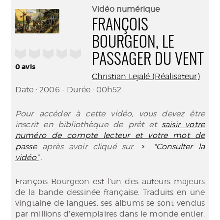
(Nouve
par
Vidéo numérique
fenêtr
mail
FRANÇOIS
BOURGEON, LE
/5
PASSAGER DU VENT
0
avis
Christian Lejalé (Réalisateur)
Date : 2006 - Durée : 00h52
Pour accéder à cette vidéo, vous devez être
inscrit en bibliothèque de prêt et
saisir votre
numéro de compte lecteur et votre mot de
passe
après avoir cliqué sur
"Consulter la
vidéo"
.
François Bourgeon est l’un des auteurs majeurs
de la bande dessinée française. Traduits en une
vingtaine de langues, ses albums se sont vendus
par millions d’exemplaires dans le monde entier.