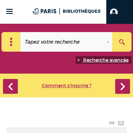
Recherche avancée
Comment s'inscrire ?
Lien
perma
Envo