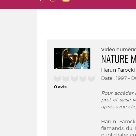
Vidéo numéri
NATURE 
Harun Farocki 
/5
Date : 1997 - 
0
avis
Pour accéder à
prêt et
saisir
après avoir cl
Harun Farocki
flamands du 1
publicitaire 