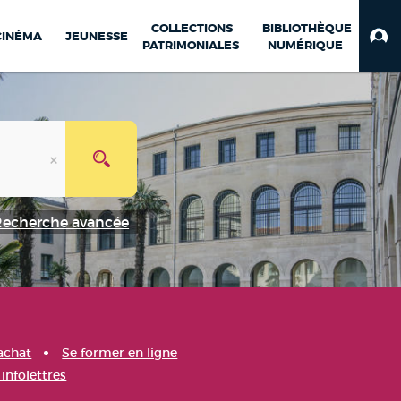
COLLECTIONS
BIBLIOTHÈQUE
CINÉMA
JEUNESSE
PATRIMONIALES
NUMÉRIQUE
Recherche avancée
achat
Se former en ligne
infolettres