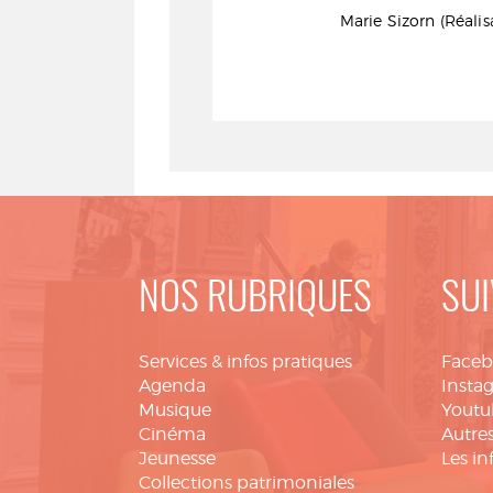
Harun Farocki (Réalisateur)
Marie Sizorn (Réalis
NOS RUBRIQUES
SUI
Services & infos pratiques
Face
Agenda
Insta
Musique
Youtu
Cinéma
Autres
Jeunesse
Les in
Collections patrimoniales