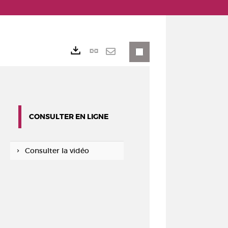
Lien
Exports
permanent
Envoyer
(Nouvelle
par
fenêtre)
mail
CONSULTER EN LIGNE
Consulter la vidéo