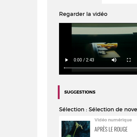
Regarder la vidéo
SUGGESTIONS
Sélection
: Sélection de nov
Vidéo numérique
Vidéo numérique
NATURE MORTE
APRÈS LE ROUGE