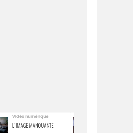
Vidéo numérique
Vidéo numér
L'IMAGE MANQUANTE
STIGMATES DE