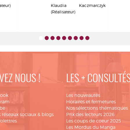
ateur)
Klaudia Kaczmarczyk
(Réalisateur)
VEZ NOUS !
LES + CONSULTÉ
book
Les nouveautés
gram
Horaires et fermetures
be
Nos sélections thématiques
 réseaux sociaux & blogs
Prix des lecteurs 2026
folettres
Les coups de coeur 2025
Les Mordus du Manga